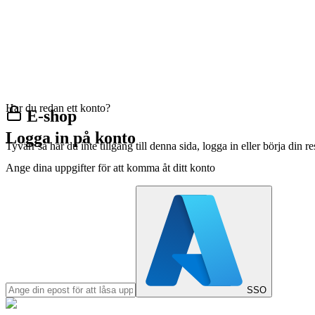
Har du redan ett konto?
E-shop
Logga in på konto
Tyvärr så har du inte tillgång till denna sida, logga in eller börja din 
Ange dina uppgifter för att komma åt ditt konto
SSO