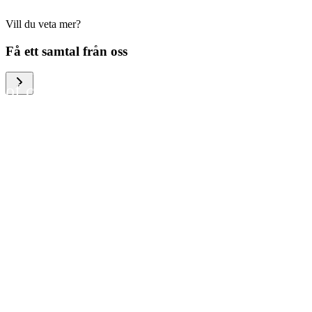
Vill du veta mer?
We help large organizations,
Få ett samtal från oss
the public sector and resellers
of consumer electronics to
become more circular in the
way they think and act. To be
specific, we provide our
partners and customers with
different services that help
them to manage mobile
phones, computers and other
tech devices in a way that is