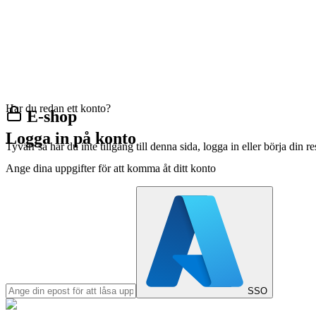
Har du redan ett konto?
E-shop
Logga in på konto
Tyvärr så har du inte tillgång till denna sida, logga in eller börja din 
Ange dina uppgifter för att komma åt ditt konto
SSO