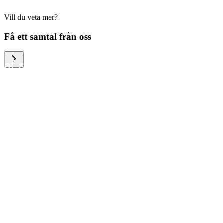
Vill du veta mer?
We help large organizations,
Få ett samtal från oss
the public sector and resellers
of consumer electronics to
become more circular in the
way they think and act. To be
specific, we provide our
partners and customers with
different services that help
them to manage mobile
phones, computers and other
tech devices in a way that is