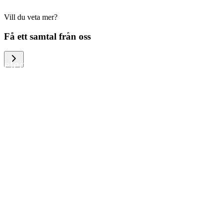
Vill du veta mer?
We help large organizations, the public
Få ett samtal från oss
sector and resellers of consumer
electronics to become more circular in
the way they think and act. To be
specific, we provide our partners and
customers with different services that
help them to manage mobile phones,
computers and other tech devices in a
way that is both cost-efficient and
sustainable.