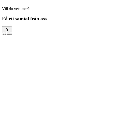
Vill du veta mer?
We help large organizations,
Få ett samtal från oss
the public sector and resellers
of consumer electronics to
become more circular in the
way they think and act. To be
specific, we provide our
partners and customers with
different services that help
them to manage mobile
phones, computers and other
tech devices in a way that is