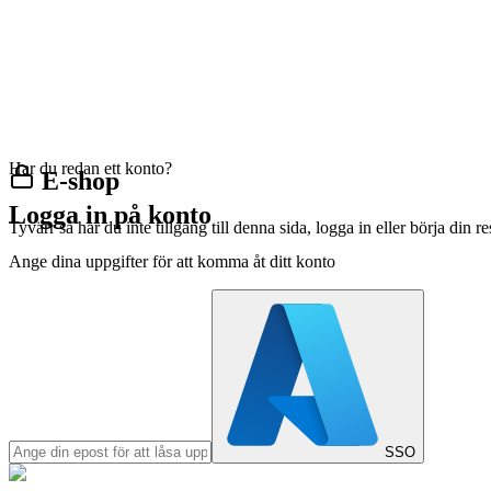
Har du redan ett konto?
E-shop
Logga in på konto
Tyvärr så har du inte tillgång till denna sida, logga in eller börja din 
Ange dina uppgifter för att komma åt ditt konto
SSO