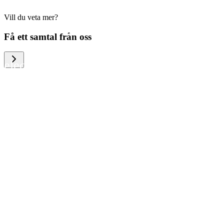
Vill du veta mer?
We help large organizations, the public
Få ett samtal från oss
sector and resellers of consumer
electronics to become more circular in
the way they think and act. To be
specific, we provide our partners and
customers with different services that
help them to manage mobile phones,
computers and other tech devices in a
way that is both cost-efficient and
sustainable.