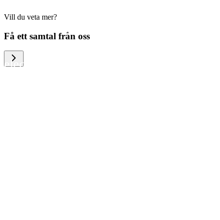
Vill du veta mer?
We help large organizations, the public
Få ett samtal från oss
sector and resellers of consumer
electronics to become more circular in
the way they think and act. To be
specific, we provide our partners and
customers with different services that
help them to manage mobile phones,
computers and other tech devices in a
way that is both cost-efficient and
sustainable.