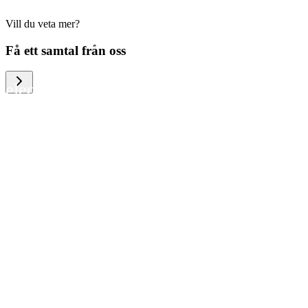
Vill du veta mer?
We help large organizations, the public
Få ett samtal från oss
sector and resellers of consumer
electronics to become more circular in
the way they think and act. To be
specific, we provide our partners and
customers with different services that
help them to manage mobile phones,
computers and other tech devices in a
way that is both cost-efficient and
sustainable.