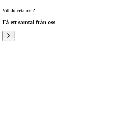
Vill du veta mer?
We help large organizations, the public
Få ett samtal från oss
sector and resellers of consumer
electronics to become more circular in
the way they think and act. To be
specific, we provide our partners and
customers with different services that
help them to manage mobile phones,
computers and other tech devices in a
way that is both cost-efficient and
sustainable.