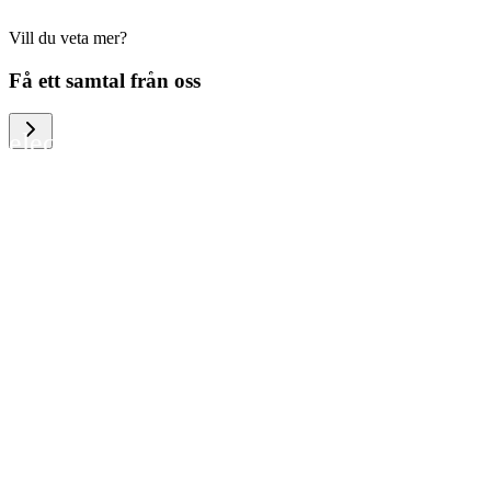
Vill du veta mer?
We help large organizations, the public
Få ett samtal från oss
sector and resellers of consumer
electronics to become more circular in
the way they think and act. To be
specific, we provide our partners and
customers with different services that
help them to manage mobile phones,
computers and other tech devices in a
way that is both cost-efficient and
sustainable.