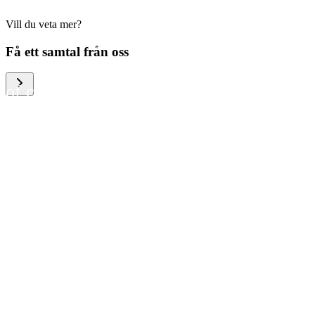
Vill du veta mer?
We help large organizations,
Få ett samtal från oss
the public sector and resellers
of consumer electronics to
become more circular in the
way they think and act. To be
specific, we provide our
partners and customers with
different services that help
them to manage mobile
phones, computers and other
tech devices in a way that is