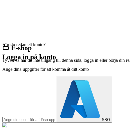
Har du redan ett konto?
E-shop
Logga in på konto
Tyvärr så har du inte tillgång till denna sida, logga in eller börja din 
Ange dina uppgifter för att komma åt ditt konto
SSO