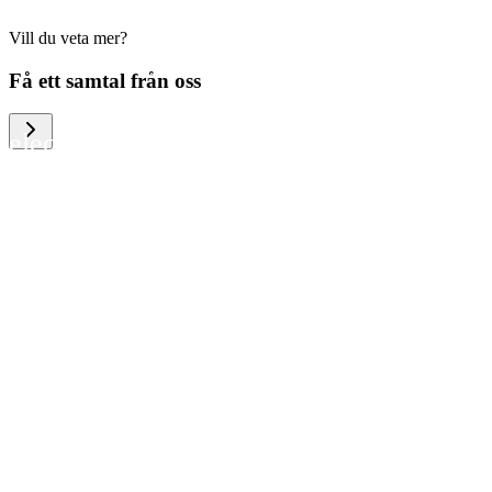
Vill du veta mer?
We help large organizations, the public
Få ett samtal från oss
sector and resellers of consumer
electronics to become more circular in
the way they think and act. To be
specific, we provide our partners and
customers with different services that
help them to manage mobile phones,
computers and other tech devices in a
way that is both cost-efficient and
sustainable.