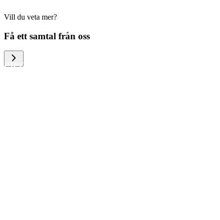
Vill du veta mer?
We help large organizations, the public
Få ett samtal från oss
sector and resellers of consumer
electronics to become more circular in
the way they think and act. To be
specific, we provide our partners and
customers with different services that
help them to manage mobile phones,
computers and other tech devices in a
way that is both cost-efficient and
sustainable.