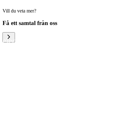
Vill du veta mer?
We help large organizations, the public
Få ett samtal från oss
sector and resellers of consumer
electronics to become more circular in
the way they think and act. To be
specific, we provide our partners and
customers with different services that
help them to manage mobile phones,
computers and other tech devices in a
way that is both cost-efficient and
sustainable.