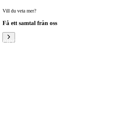
Vill du veta mer?
We help large organizations, the public
Få ett samtal från oss
sector and resellers of consumer
electronics to become more circular in
the way they think and act. To be
specific, we provide our partners and
customers with different services that
help them to manage mobile phones,
computers and other tech devices in a
way that is both cost-efficient and
sustainable.