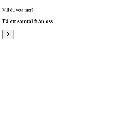
Vill du veta mer?
We help large organizations, the public
Få ett samtal från oss
sector and resellers of consumer
electronics to become more circular in
the way they think and act. To be
specific, we provide our partners and
customers with different services that
help them to manage mobile phones,
computers and other tech devices in a
way that is both cost-efficient and
sustainable.