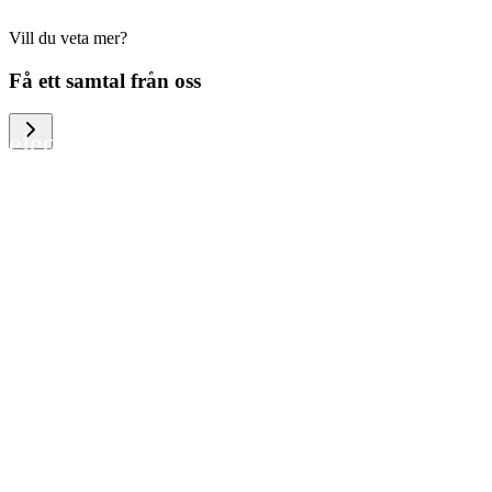
Vill du veta mer?
We help large organizations, the public
Få ett samtal från oss
sector and resellers of consumer
electronics to become more circular in
the way they think and act. To be
specific, we provide our partners and
customers with different services that
help them to manage mobile phones,
computers and other tech devices in a
way that is both cost-efficient and
sustainable.