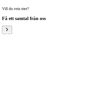
Vill du veta mer?
We help large organizations, the public
Få ett samtal från oss
sector and resellers of consumer
electronics to become more circular in
the way they think and act. To be
specific, we provide our partners and
customers with different services that
help them to manage mobile phones,
computers and other tech devices in a
way that is both cost-efficient and
sustainable.