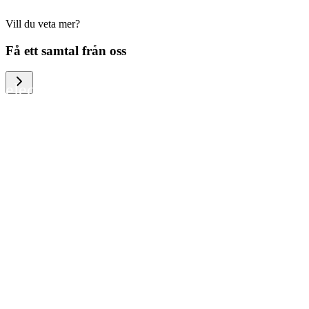
Vill du veta mer?
We help large organizations, the public
Få ett samtal från oss
sector and resellers of consumer
electronics to become more circular in
the way they think and act. To be
specific, we provide our partners and
customers with different services that
help them to manage mobile phones,
computers and other tech devices in a
way that is both cost-efficient and
sustainable.