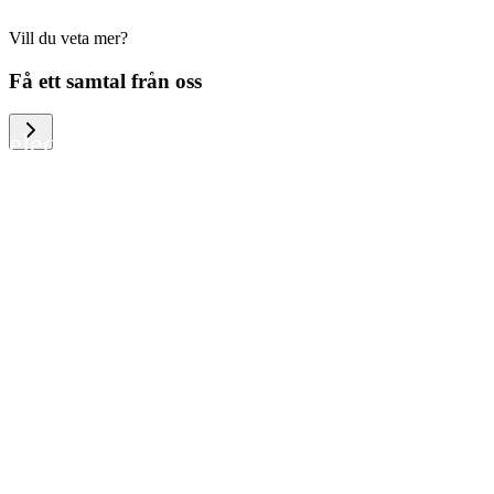
Vill du veta mer?
We help large organizations, the public
Få ett samtal från oss
sector and resellers of consumer
electronics to become more circular in
the way they think and act. To be
specific, we provide our partners and
customers with different services that
help them to manage mobile phones,
computers and other tech devices in a
way that is both cost-efficient and
sustainable.