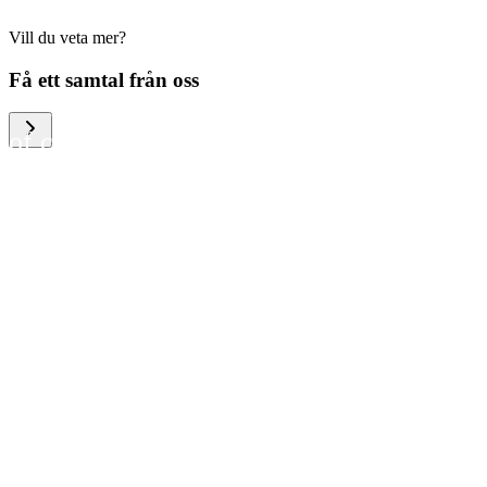
Vill du veta mer?
We help large organizations,
Få ett samtal från oss
the public sector and resellers
of consumer electronics to
become more circular in the
way they think and act. To be
specific, we provide our
partners and customers with
different services that help
them to manage mobile
phones, computers and other
tech devices in a way that is