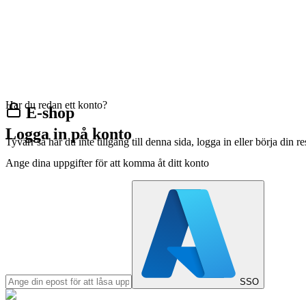
Har du redan ett konto?
E-shop
Logga in på konto
Tyvärr så har du inte tillgång till denna sida, logga in eller börja din 
Ange dina uppgifter för att komma åt ditt konto
SSO