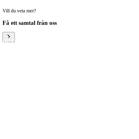
Vill du veta mer?
We help large organizations,
Få ett samtal från oss
the public sector and resellers
of consumer electronics to
become more circular in the
way they think and act. To be
specific, we provide our
partners and customers with
different services that help
them to manage mobile
phones, computers and other
tech devices in a way that is