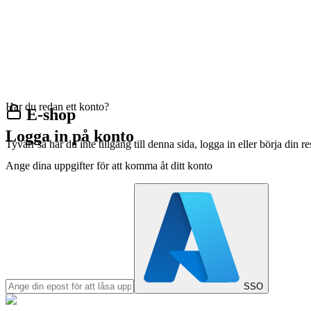
Har du redan ett konto?
E-shop
Logga in på konto
Tyvärr så har du inte tillgång till denna sida, logga in eller börja din 
Ange dina uppgifter för att komma åt ditt konto
SSO