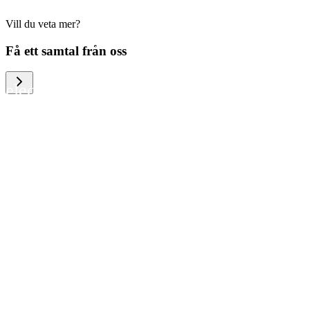
Vill du veta mer?
We help large organizations, the public
Få ett samtal från oss
sector and resellers of consumer
electronics to become more circular in
the way they think and act. To be
specific, we provide our partners and
customers with different services that
help them to manage mobile phones,
computers and other tech devices in a
way that is both cost-efficient and
sustainable.