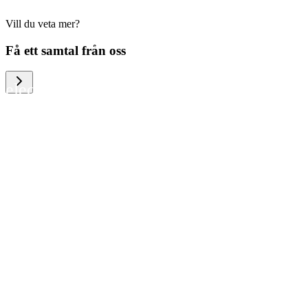
Vill du veta mer?
We help large organizations, the public
Få ett samtal från oss
sector and resellers of consumer
electronics to become more circular in
the way they think and act. To be
specific, we provide our partners and
customers with different services that
help them to manage mobile phones,
computers and other tech devices in a
way that is both cost-efficient and
sustainable.