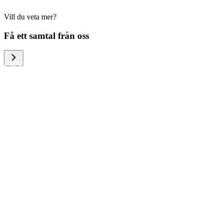
Vill du veta mer?
We help large organizations, the public
Få ett samtal från oss
sector and resellers of consumer
electronics to become more circular in
the way they think and act. To be
specific, we provide our partners and
customers with different services that
help them to manage mobile phones,
computers and other tech devices in a
way that is both cost-efficient and
sustainable.