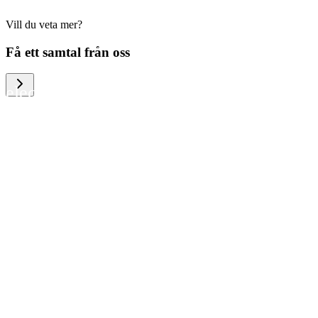
Vill du veta mer?
We help large organizations, the public
Få ett samtal från oss
sector and resellers of consumer
electronics to become more circular in
the way they think and act. To be
specific, we provide our partners and
customers with different services that
help them to manage mobile phones,
computers and other tech devices in a
way that is both cost-efficient and
sustainable.