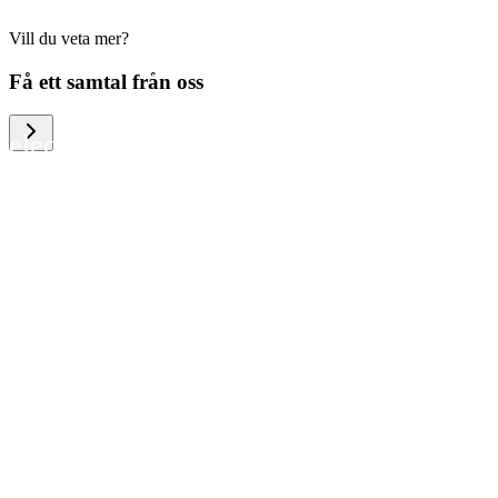
Vill du veta mer?
We help large organizations, the public
Få ett samtal från oss
sector and resellers of consumer
electronics to become more circular in
the way they think and act. To be
specific, we provide our partners and
customers with different services that
help them to manage mobile phones,
computers and other tech devices in a
way that is both cost-efficient and
sustainable.