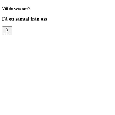
Vill du veta mer?
We help large organizations,
Få ett samtal från oss
the public sector and resellers
of consumer electronics to
become more circular in the
way they think and act. To be
specific, we provide our
partners and customers with
different services that help
them to manage mobile
phones, computers and other
tech devices in a way that is