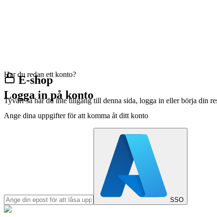
Har du redan ett konto?
E-shop
Logga in på konto
Tyvärr så har du inte tillgång till denna sida, logga in eller börja din 
Ange dina uppgifter för att komma åt ditt konto
SSO