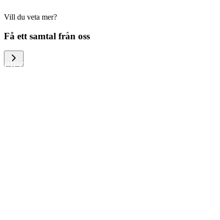
Vill du veta mer?
We help large organizations, the public
Få ett samtal från oss
sector and resellers of consumer
electronics to become more circular in
the way they think and act. To be
specific, we provide our partners and
customers with different services that
help them to manage mobile phones,
computers and other tech devices in a
way that is both cost-efficient and
sustainable.