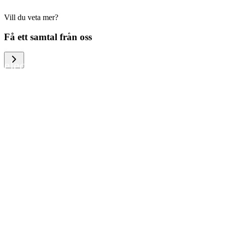
Vill du veta mer?
We help large organizations, the public
Få ett samtal från oss
sector and resellers of consumer
electronics to become more circular in
the way they think and act. To be
specific, we provide our partners and
customers with different services that
help them to manage mobile phones,
computers and other tech devices in a
way that is both cost-efficient and
sustainable.