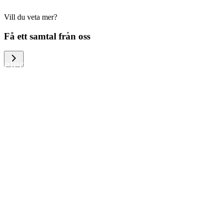
Vill du veta mer?
We help large organizations, the public
Få ett samtal från oss
sector and resellers of consumer
electronics to become more circular in
the way they think and act. To be
specific, we provide our partners and
customers with different services that
help them to manage mobile phones,
computers and other tech devices in a
way that is both cost-efficient and
sustainable.