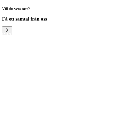
Vill du veta mer?
We help large organizations, the public
Få ett samtal från oss
sector and resellers of consumer
electronics to become more circular in
the way they think and act. To be
specific, we provide our partners and
customers with different services that
help them to manage mobile phones,
computers and other tech devices in a
way that is both cost-efficient and
sustainable.