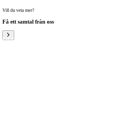
Vill du veta mer?
We help large organizations, the public
Få ett samtal från oss
sector and resellers of consumer
electronics to become more circular in
the way they think and act. To be
specific, we provide our partners and
customers with different services that
help them to manage mobile phones,
computers and other tech devices in a
way that is both cost-efficient and
sustainable.