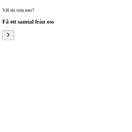
Vill du veta mer?
We help large organizations, the public
Få ett samtal från oss
sector and resellers of consumer
electronics to become more circular in
the way they think and act. To be
specific, we provide our partners and
customers with different services that
help them to manage mobile phones,
computers and other tech devices in a
way that is both cost-efficient and
sustainable.