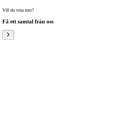
Vill du veta mer?
We help large organizations, the public
Få ett samtal från oss
sector and resellers of consumer
electronics to become more circular in
the way they think and act. To be
specific, we provide our partners and
customers with different services that
help them to manage mobile phones,
computers and other tech devices in a
way that is both cost-efficient and
sustainable.