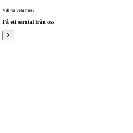
Vill du veta mer?
We help large organizations, the public
Få ett samtal från oss
sector and resellers of consumer
electronics to become more circular in
the way they think and act. To be
specific, we provide our partners and
customers with different services that
help them to manage mobile phones,
computers and other tech devices in a
way that is both cost-efficient and
sustainable.