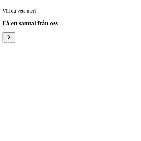
Vill du veta mer?
We help large organizations, the public
Få ett samtal från oss
sector and resellers of consumer
electronics to become more circular in
the way they think and act. To be
specific, we provide our partners and
customers with different services that
help them to manage mobile phones,
computers and other tech devices in a
way that is both cost-efficient and
sustainable.