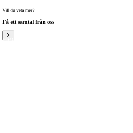
Vill du veta mer?
We help large organizations, the public
Få ett samtal från oss
sector and resellers of consumer
electronics to become more circular in
the way they think and act. To be
specific, we provide our partners and
customers with different services that
help them to manage mobile phones,
computers and other tech devices in a
way that is both cost-efficient and
sustainable.