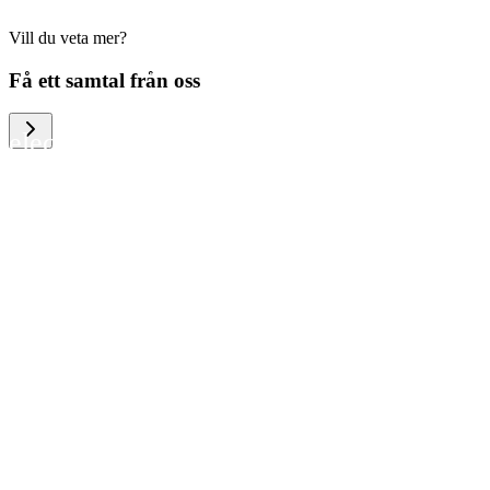
Vill du veta mer?
We help large organizations, the public
Få ett samtal från oss
sector and resellers of consumer
electronics to become more circular in
the way they think and act. To be
specific, we provide our partners and
customers with different services that
help them to manage mobile phones,
computers and other tech devices in a
way that is both cost-efficient and
sustainable.