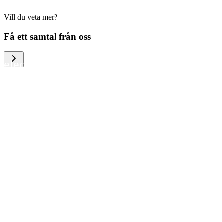
Vill du veta mer?
We help large organizations, the public
Få ett samtal från oss
sector and resellers of consumer
electronics to become more circular in
the way they think and act. To be
specific, we provide our partners and
customers with different services that
help them to manage mobile phones,
computers and other tech devices in a
way that is both cost-efficient and
sustainable.