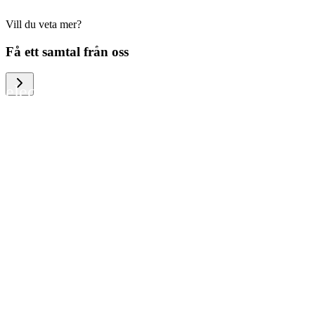
Vill du veta mer?
We help large organizations, the public
Få ett samtal från oss
sector and resellers of consumer
electronics to become more circular in
the way they think and act. To be
specific, we provide our partners and
customers with different services that
help them to manage mobile phones,
computers and other tech devices in a
way that is both cost-efficient and
sustainable.