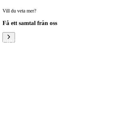
Vill du veta mer?
We help large organizations, the public
Få ett samtal från oss
sector and resellers of consumer
electronics to become more circular in
the way they think and act. To be
specific, we provide our partners and
customers with different services that
help them to manage mobile phones,
computers and other tech devices in a
way that is both cost-efficient and
sustainable.