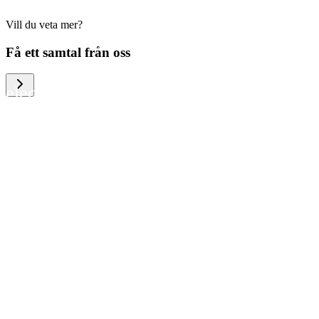
Vill du veta mer?
We help large organizations, the public
Få ett samtal från oss
sector and resellers of consumer
electronics to become more circular in
the way they think and act. To be
specific, we provide our partners and
customers with different services that
help them to manage mobile phones,
computers and other tech devices in a
way that is both cost-efficient and
sustainable.