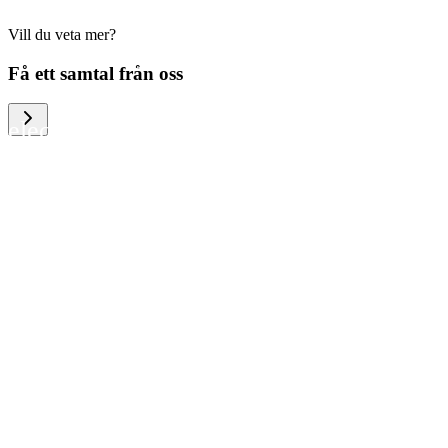
Vill du veta mer?
We help large organizations, the public
Få ett samtal från oss
sector and resellers of consumer
electronics to become more circular in
the way they think and act. To be
specific, we provide our partners and
customers with different services that
help them to manage mobile phones,
computers and other tech devices in a
way that is both cost-efficient and
sustainable.