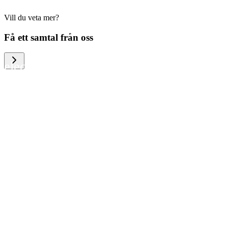
Vill du veta mer?
We help large organizations, the public
Få ett samtal från oss
sector and resellers of consumer
electronics to become more circular in
the way they think and act. To be
specific, we provide our partners and
customers with different services that
help them to manage mobile phones,
computers and other tech devices in a
way that is both cost-efficient and
sustainable.