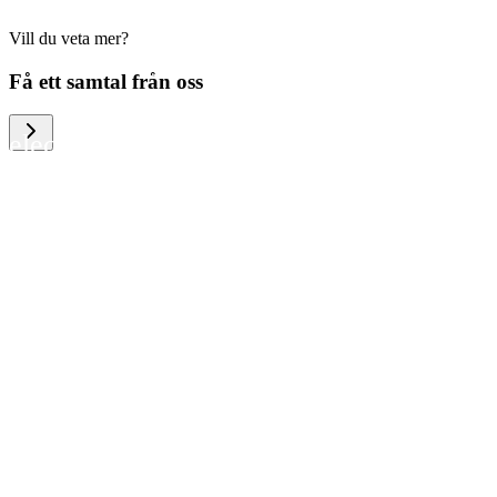
Vill du veta mer?
We help large organizations, the public
Få ett samtal från oss
sector and resellers of consumer
electronics to become more circular in
the way they think and act. To be
specific, we provide our partners and
customers with different services that
help them to manage mobile phones,
computers and other tech devices in a
way that is both cost-efficient and
sustainable.