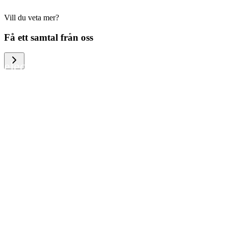
Vill du veta mer?
We help large organizations, the public
Få ett samtal från oss
sector and resellers of consumer
electronics to become more circular in
the way they think and act. To be
specific, we provide our partners and
customers with different services that
help them to manage mobile phones,
computers and other tech devices in a
way that is both cost-efficient and
sustainable.