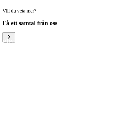
Vill du veta mer?
We help large organizations, the public
Få ett samtal från oss
sector and resellers of consumer
electronics to become more circular in
the way they think and act. To be
specific, we provide our partners and
customers with different services that
help them to manage mobile phones,
computers and other tech devices in a
way that is both cost-efficient and
sustainable.