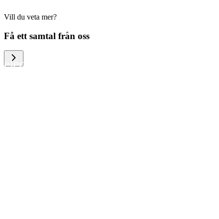
Vill du veta mer?
We help large organizations, the public
Få ett samtal från oss
sector and resellers of consumer
electronics to become more circular in
the way they think and act. To be
specific, we provide our partners and
customers with different services that
help them to manage mobile phones,
computers and other tech devices in a
way that is both cost-efficient and
sustainable.