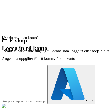
Har du redan ett konto?
E-shop
Logga in på konto
Tyvärr så har du inte tillgång till denna sida, logga in eller börja din 
Ange dina uppgifter för att komma åt ditt konto
SSO