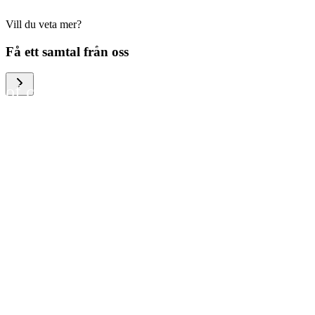
Vill du veta mer?
We help large organizations,
Få ett samtal från oss
the public sector and resellers
of consumer electronics to
become more circular in the
way they think and act. To be
specific, we provide our
partners and customers with
different services that help
them to manage mobile
phones, computers and other
tech devices in a way that is