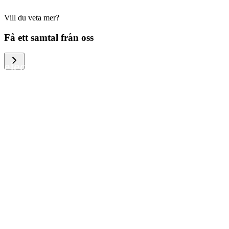
Vill du veta mer?
We help large organizations, the public
Få ett samtal från oss
sector and resellers of consumer
electronics to become more circular in
the way they think and act. To be
specific, we provide our partners and
customers with different services that
help them to manage mobile phones,
computers and other tech devices in a
way that is both cost-efficient and
sustainable.